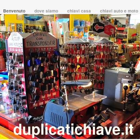
Benvenuto
dove siamo
chiavi casa
chiavi auto e moto
duplicatichiave.it